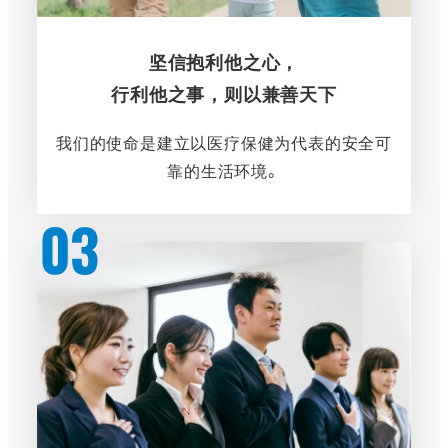
坚信抱利他之心，
行利他之事，则以兼善天下
我们的使命是建立以医疗保健为代表的安全可
靠的生活环境。
さ
ら
に
詳
し
く