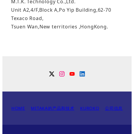
M.T.K. Technology Co.,Ltd.
Unit A2,4/F,Block A,Po Yip Building,62-70
Texaco Road,
Tsuen Wan,New territories ,HongKong.
Twitter
Instagram
YouTube
Linkdin
HOME
MITAKA的产品和技术
KUROKO
公司信息