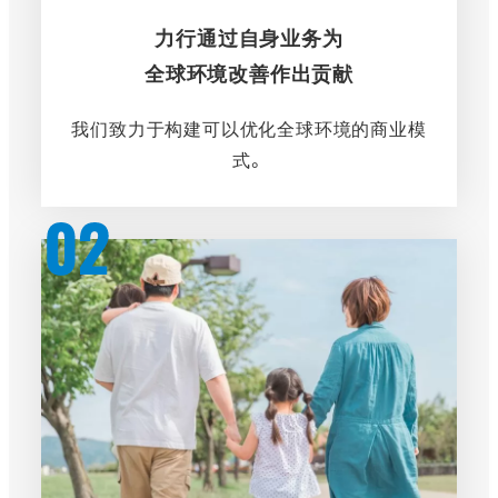
力行通过自身业务为
全球环境改善作出贡献
我们致力于构建可以优化全球环境的商业模
式。
さ
ら
に
詳
し
く