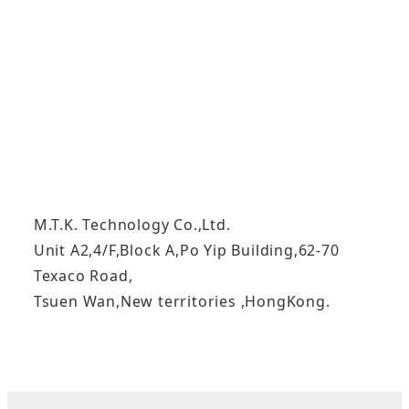
M.T.K. Technology Co.,Ltd.
Unit A2,4/F,Block A,Po Yip Building,62-70
Texaco Road,
Tsuen Wan,New territories ,HongKong.