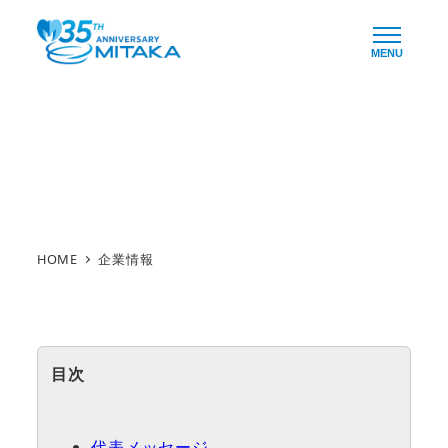
メ
イ
MENU
ン
コ
ン
企業情報
テ
ン
ツ
へ
HOME
企業情報
移
動
目次
代表メッセージ