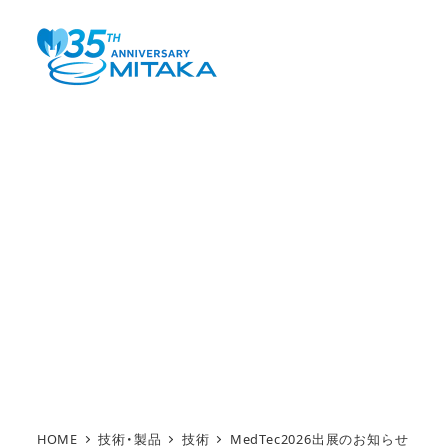
メ
イ
ン
コ
ン
テ
ン
ツ
へ
移
動
HOME
技術・製品
技術
MedTec2026出展のお知らせ