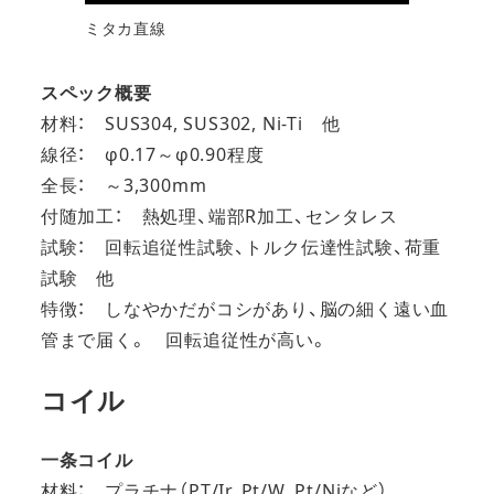
ミタカ直線
スペック概要
材料： SUS304, SUS302, Ni-Ti 他
線径： φ0.17～φ0.90程度
全長： ～3,300mm
付随加工： 熱処理、端部R加工、センタレス
試験： 回転追従性試験、トルク伝達性試験、荷重
試験 他
特徴： しなやかだがコシがあり、脳の細く遠い血
管まで届く。 回転追従性が高い。
コイル
一条コイル
材料： プラチナ（PT/Ir, Pt/W, Pt/Niなど）,