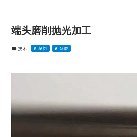
端头磨削抛光加工
技術・製品カテゴリー
削切
研磨
技术