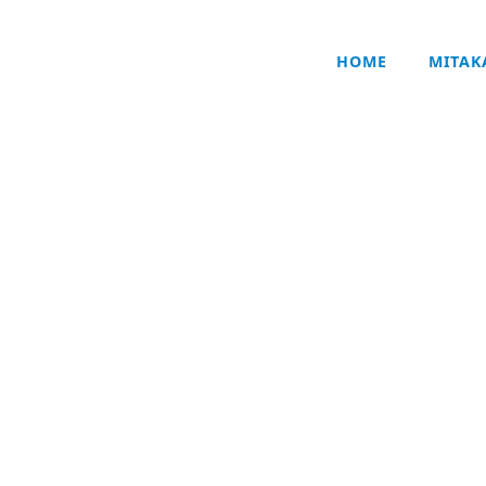
HOME
MITA
技术・产品