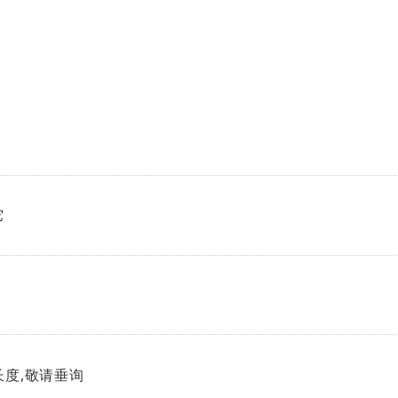
它
长度,敬请垂询