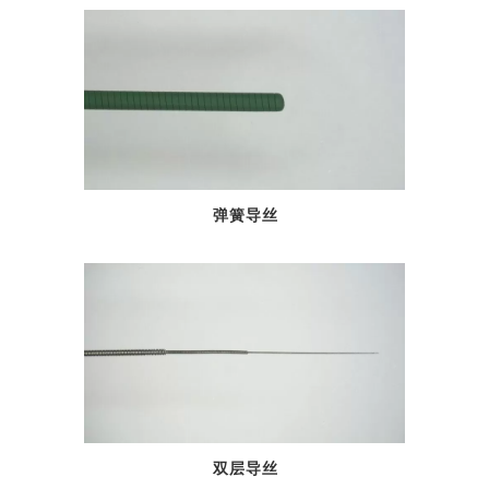
弹簧导丝
双层导丝