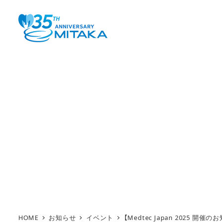
メ
イ
ン
コ
ン
テ
ン
ツ
へ
移
動
HOME
お知らせ
イベント
【Medtec Japan 2025 開催の